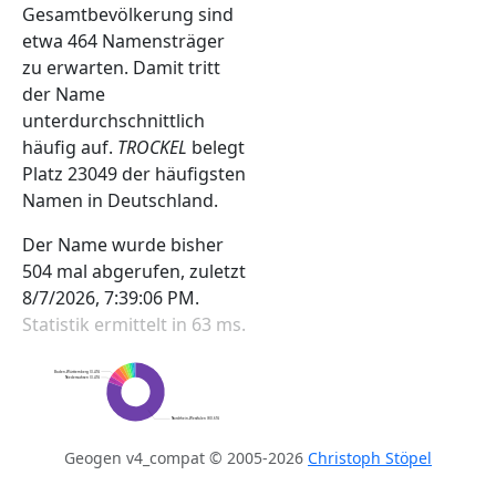
Gesamtbevölkerung sind
etwa 464 Namensträger
zu erwarten. Damit tritt
der Name
unterdurchschnittlich
häufig auf.
TROCKEL
belegt
Platz 23049 der häufigsten
Namen in Deutschland.
Der Name wurde bisher
504
mal abgerufen, zuletzt
8/7/2026, 7:39:06 PM
.
Statistik ermittelt in 63 ms.
Baden-Württemberg (3.4%)
Niedersachsen (3.4%)
Nordrhein-Westfalen (80.6%)
Geogen v4_compat © 2005-2026
Christoph Stöpel